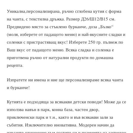
Уникална,персонализирана, ръчно сглобена кутия с форма
на чанта, с текстилна дръжка. Размер Д26/Ш12/В15 см.
Предвидено място за стъклено бурканче, доза „Бъзко“
(моля, изберете от падащото меню) и най-вкусните сладки и
соленки с пристрастяващ вкус! Изберете 250 гр. пълнеж по
Ваш вкус от падащото меню. Всяка сладка и соленка е
приготвена ръчно от натурални продукти по домашна
рецепта.
Изпратете ни имена и ние ще персонализираме всяка чанта
и бурканче!
Кутията е подходяща за всякакви детски поводи! Може да се
използва навън в парк, конна база, частен двор,
приключенски парк и т.н., както и във всякакви зали за
събития. Изключително иновативна. Модерен начин да
изразите отношение към гостите си и позицията на загрижен