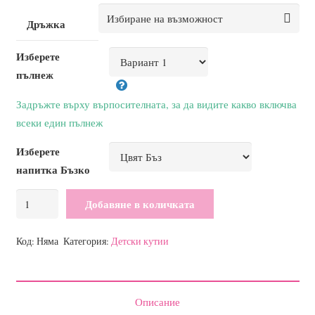
Дръжка
Изберете
пълнеж
Задръжте върху върпосителната, за да видите какво включва
всеки един пълнеж
Изберете
напитка Бъзко
количество
Добавяне в количката
за
ТЕМА
Код:
Няма
Категория:
Детски кутии
ДИНЯ
Описание