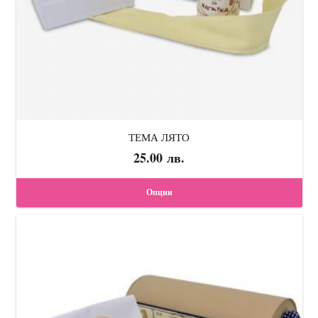
chosen
on
the
product
page
ТЕМА ЛЯТО
25.00
лв.
Опции
This
product
has
multiple
variants.
The