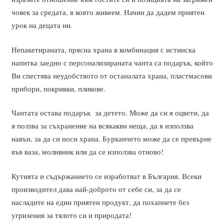
човек за средата, в която живеем. Начин да дадем приятен
урок на децата ни.
Непакетираната, прясна храна в комбинация с истинска
напитка заедно с персонализираната чанта са подарък, който
Ви спестява неудобството от останалата храна, пластмасови
прибори, покривки, пликове.
Чантата остава подарък за детето. Може да си я оцвети, да
я ползва за съхранение на всякакви неща, да я използва
навън, за да си носи храна. Бурканчето може да се превърне
във ваза, моливник или да се използва отново!
Кутията и съдържанието се изработват в България. Всеки
производител дава най-доброто от себе си, за да се
насладите на един приятен продукт, да похапнете без
угризения за тялото си и природата!