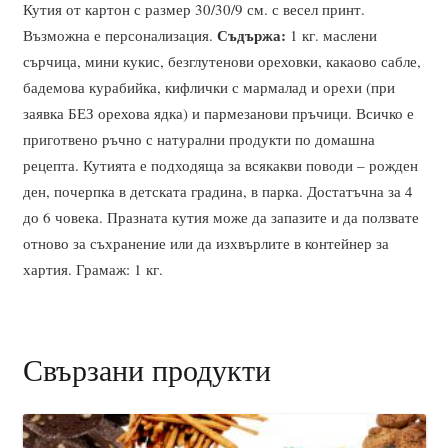
Кутия от картон с размер 30/30/9 см. с весел принт.
Съдържа:
Възможна е персонализация.
1 кг. маслени
сърчица, мини кукис, безглутенови ореховки, какаово сабле,
бадемова курабийка, кифлички с мармалад и орехи (при
заявка БЕЗ орехова ядка) и пармезанови пръчици. Всичко е
приготвено ръчно с натурални продукти по домашна
рецепта. Кутията е подходяща за всякакви поводи – рожден
ден, почерпка в детската градина, в парка. Достатъчна за 4
до 6 човека. Празната кутия може да запазите и да ползвате
отново за съхранение или да изхвърлите в контейнер за
хартия. Грамаж: 1 кг.
Свързани продукти