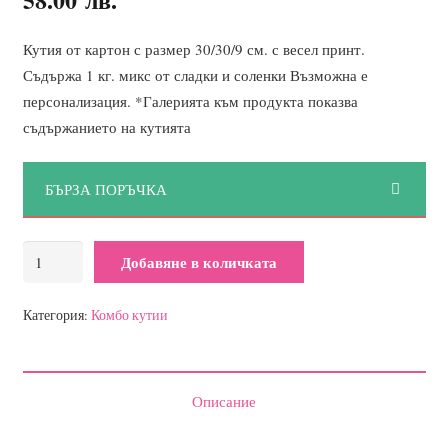
Кутия от картон с размер 30/30/9 см. с весел принт.
Съдържа 1 кг. микс от сладки и соленки Възможна е
персонализация. *Галерията към продукта показва
съдържанието на кутията
БЪРЗА ПОРЪЧКА
количество
Добавяне в количката
за
Комбо
Категория:
Комбо кутии
кутия
Море
Описание